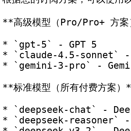
**高级模型（Pro/Pro+ 方案）
* `gpt-5` - GPT 5

* `claude-4.5-sonnet` -
* `gemini-3-pro` - Gemi
**标准模型（所有付费方案）**
* `deepseek-chat` - Dee
* `deepseek-reasoner` -
* `deepseek-v3.2` - Dee