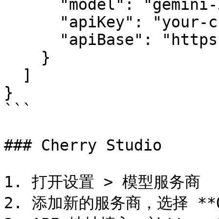
      "model": "gemini-3-pro",

      "apiKey": "your-chatbox-license-key",

      "apiBase": "https://ai.chatboxai.app/v1"

    }

  ]

}

```

### Cherry Studio

1. 打开设置 > 模型服务商

2. 添加新的服务商，选择 **Op