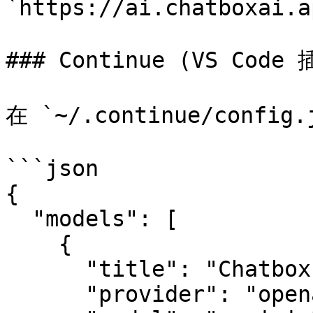
`https://ai.chatboxai.a
### Continue (VS Code 
在 `~/.continue/confi
```json

{

  "models": [

    {

      "title": "Chatbox AI",

      "provider": "openai",
