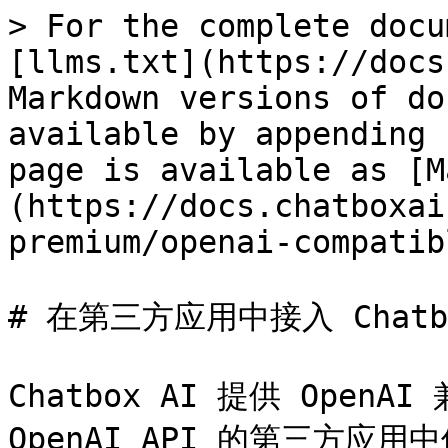
> For the complete docu
[llms.txt](https://docs
Markdown versions of do
available by appending 
page is available as [M
(https://docs.chatboxai
premium/openai-compatib
# 在第三方应用中接入 Chatbo
Chatbox AI 提供 Open
OpenAI API 的第三方应用中使